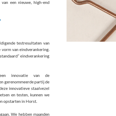
e van een nieuwe, high-end
’
ldigende testresultaten van
e vorm van eindverankering.
 “standaard” eindverankering
een innovatie van de
een gerenommeerde partij de
deze innovatieve staalvezel
hetsen en testen, kunnen we
n opstarten in Horst.
s gegaan. We hebben maanden