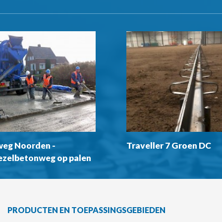
eg Noorden -
Traveller 7 Groen DC
ezelbetonweg op palen
PRODUCTEN EN TOEPASSINGSGEBIEDEN