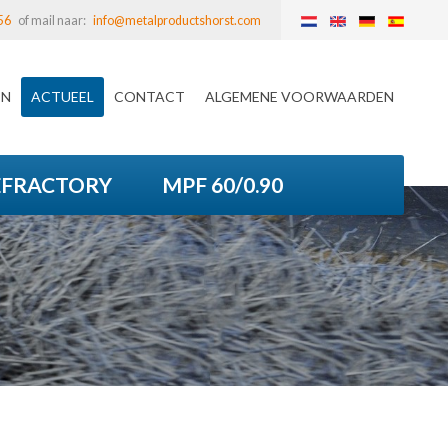
56
of mail naar:
info@metalproductshorst.com
EN
ACTUEEL
CONTACT
ALGEMENE VOORWAARDEN
EFRACTORY
MPF 60/0.90