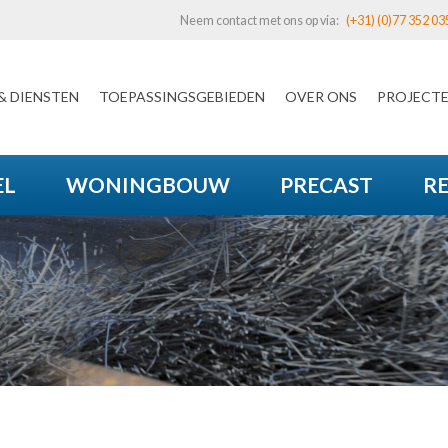
Neem contact met ons op via:
(+31) (0)77 352 03
& DIENSTEN
TOEPASSINGSGEBIEDEN
OVER ONS
PROJECT
EL
WONINGBOUW
PRECAST
R