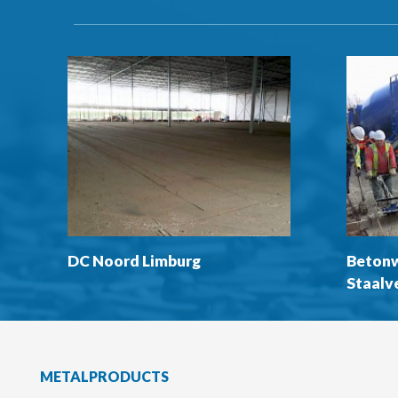
DC Noord Limburg
Betonw
Staalv
METALPRODUCTS