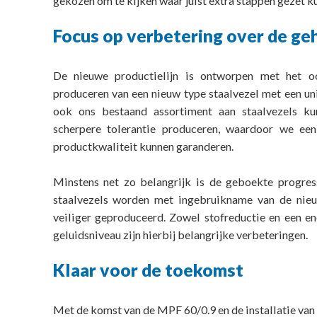
gekozen om te kijken waar juist extra stappen gezet 
Focus op verbetering over de geh
De nieuwe productielijn is ontworpen met het o
produceren van een nieuw type staalvezel met een u
ook ons bestaand assortiment aan staalvezels k
scherpere tolerantie produceren, waardoor we een
productkwaliteit kunnen garanderen.
Minstens net zo belangrijk is de geboekte progre
staalvezels worden met ingebruikname van de nieuwe
veiliger geproduceerd. Zowel stofreductie en een e
geluidsniveau zijn hierbij belangrijke verbeteringen.
Klaar voor de toekomst
Met de komst van de MPF 60/0.9 en de installatie van 